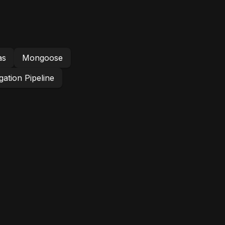
as
Mongoose
ation Pipeline