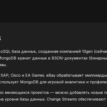
B
QL база данных, созданная компанией 10gen (сейчас 
MongoDB хранит данные в BSON-документах (бинарны
емы.
 SAP, Cisco и EA Games. eBay обрабатывает миллиард
спользует MongoDB для игровой аналитики и профиле
о меняющихся проектов — можно добавлять новые поля
на уровне базы данных. Change Streams обеспечивают