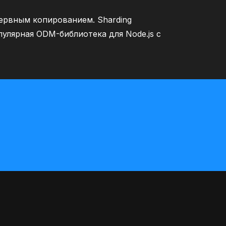
ервным копированием. Sharding
улярная ODM-библиотека для Node.js с